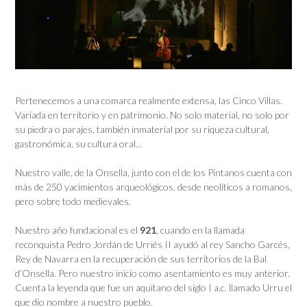
Pertenecemos a una comarca realmente extensa, las Cinco Villas.
Variada en territorio y en patrimonio. No solo material, no solo por
su piedra o parajes, también inmaterial por su riqueza cultural,
gastronómica, su cultura oral…
Nuestro valle, de la Onsella, junto con el de los Pintanos cuenta con
más de 250 yacimientos arqueológicos, desde neolíticos a romanos,
pero sobre todo medievales.
Nuestro año fundacional es el
921
, cuando en la llamada
reconquista Pedro Jordán de Urriés II ayudó al rey Sancho Garcés,
Rey de Navarra en la recuperación de sus territorios de la Bal
d’Onsella. Pero nuestro inicio como asentamiento es muy anterior.
Cuenta la leyenda que fue un aquitano del siglo I a.c. llamado Urru el
que dio nombre a nuestro pueblo.