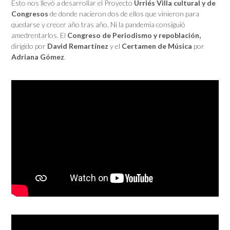
Esto nos llevó a desarrollar el Proyecto
Urriés Villa cultural y de
Congresos
de donde nacieron dos de ellos que vinieron para
quedarse y crecer año tras año. Ni la pandemia consiguió
amedrentarlos. El
Congreso de Periodismo y repoblación,
dirigido por
David Remartínez
y el
Certamen de Música
por
Adriana Gómez
.