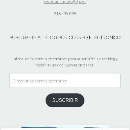
secretariaurries@dpz.es
948 439 095
SUSCRÍBETE AL BLOG POR CORREO ELECTRÓNICO
Introduce tu correo electrónico para suscribirte a este blog y
recibir avisos de nuevas entradas.
Dirección
de
correo
electrónico
SUSCRIBIR