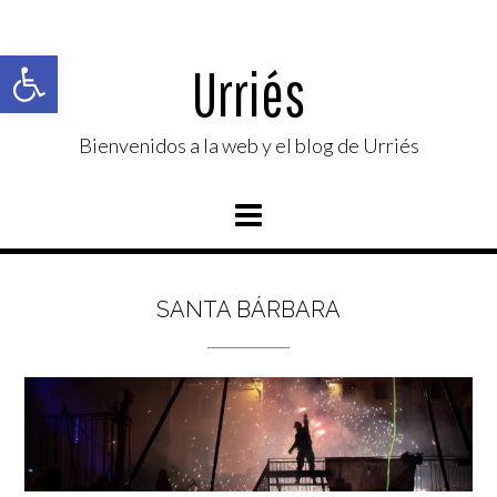
Saltar
al
Abrir barra de herramientas
contenido
Urriés
Bienvenidos a la web y el blog de Urriés
SANTA BÁRBARA