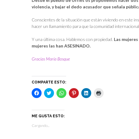
Desde el pueblo de Urriés os proponemos hacer dos c
violencia, y bajar el dedo acusador que señala públi
Conscientes de la situación que están viviendo en este in
hacer un llamamiento para que la comunidad internacional n
Y una última cosa. Hablemos con propiedad.
Las mujeres 
mujeres las han ASESINADO.
Gracias María Bosque
COMPARTE ESTO:
H
H
H
H
H
H
a
a
a
a
a
a
z
z
z
z
z
z
c
c
c
c
c
c
l
l
l
l
l
l
i
i
i
i
i
i
c
c
c
c
c
c
ME GUSTA ESTO:
p
p
p
p
p
p
a
a
a
a
a
a
Cargando...
r
r
r
r
r
r
a
a
a
a
a
a
c
c
c
c
c
i