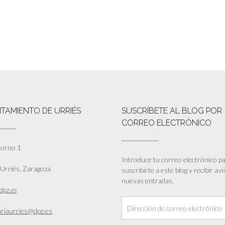
TAMIENTO DE URRIÉS
SUSCRÍBETE AL BLOG POR
CORREO ELECTRÓNICO
Horno 1
Introduce tu correo electrónico p
Urriés, Zaragoza
suscribirte a este blog y recibir av
nuevas entradas.
dpz.es
Dirección
ariaurries@dpz.es
de
correo