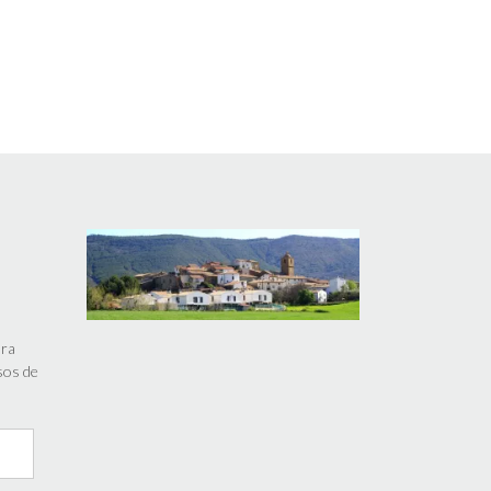
ara
isos de