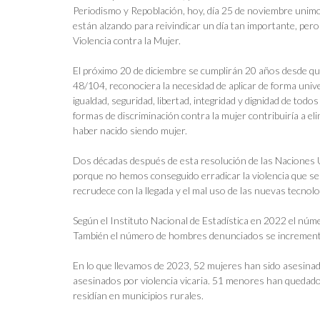
Periodismo y Repoblación, hoy, día 25 de noviembre unimos
están alzando para reivindicar un día tan importante, pero 
Violencia contra la Mujer.
El próximo 20 de diciembre se cumplirán 20 años desde q
48/104, reconociera la necesidad de aplicar de forma univer
igualdad, seguridad, libertad, integridad y dignidad de tod
formas de discriminación contra la mujer contribuiría a el
haber nacido siendo mujer.
Dos décadas después de esta resolución de las Naciones U
porque no hemos conseguido erradicar la violencia que se 
recrudece con la llegada y el mal uso de las nuevas tecnolog
Según el Instituto Nacional de Estadística en 2022 el núm
También el número de hombres denunciados se incremen
En lo que llevamos de 2023, 52 mujeres han sido asesina
asesinados por violencia vicaria. 51 menores han quedado
residían en municipios rurales.