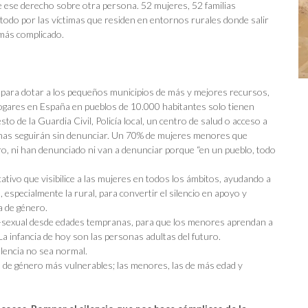
e ese derecho sobre otra persona. 52 mujeres, 52 familias
todo por las víctimas que residen en entornos rurales donde salir
 más complicado.
s para dotar a los pequeños municipios de más y mejores recursos,
s hogares en España en pueblos de 10.000 habitantes solo tienen
to de la Guardia Civil, Policía local, un centro de salud o acceso a
ctimas seguirán sin denunciar. Un 70% de mujeres menores que
ro, ni han denunciado ni van a denunciar porque “en un pueblo, todo
tivo que visibilice a las mujeres en todos los ámbitos, ayudando a
 especialmente la rural, para convertir el silencio en apoyo y
a de género.
-sexual desde edades tempranas, para que los menores aprendan a
La infancia de hoy son las personas adultas del futuro.
lencia no sea normal.
ia de género más vulnerables; las menores, las de más edad y