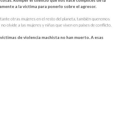
osas. Romper el silencio que nos hace cómplices de la
camente a la víctima para ponerlo sobre el agresor.
stante otras mujeres en el resto del planeta, también queremos
o olvide a las mujeres y niñas que viven en países de conflicto.
víctimas de violencia machista no han muerto. A esas