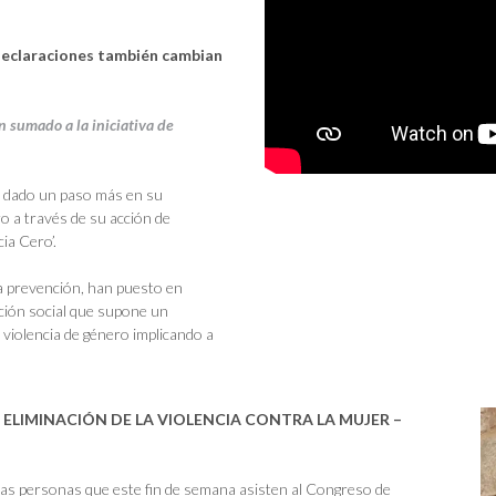
s declaraciones también cambian
 sumado a la iniciativa de
 dado un paso más en su
o a través de su acción de
ia Cero’.
y la prevención, han puesto en
cción social que supone un
a violencia de género implicando a
 ELIMINACIÓN DE LA VIOLENCIA CONTRA LA MUJER –
 las personas que este fin de semana asisten al Congreso de