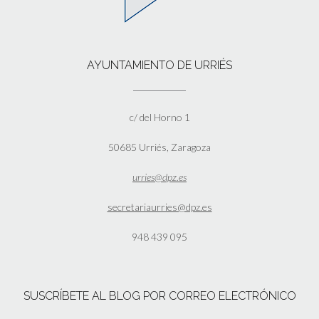
AYUNTAMIENTO DE URRIÉS
c/ del Horno 1
50685 Urriés, Zaragoza
urries@dpz.es
secretariaurries@dpz.es
948 439 095
SUSCRÍBETE AL BLOG POR CORREO ELECTRÓNICO