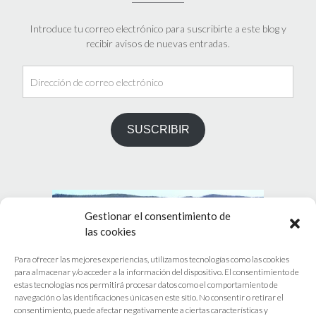
Introduce tu correo electrónico para suscribirte a este blog y
recibir avisos de nuevas entradas.
Dirección
de
correo
electrónico
SUSCRIBIR
Gestionar el consentimiento de
las cookies
Para ofrecer las mejores experiencias, utilizamos tecnologías como las cookies
para almacenar y/o acceder a la información del dispositivo. El consentimiento de
estas tecnologías nos permitirá procesar datos como el comportamiento de
navegación o las identificaciones únicas en este sitio. No consentir o retirar el
PRÓXIMO EVENTOS
consentimiento, puede afectar negativamente a ciertas características y