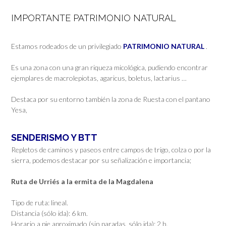
IMPORTANTE PATRIMONIO NATURAL
Estamos rodeados de un privilegiado
PATRIMONIO NATURAL
.
Es una zona con una gran riqueza micológica, pudiendo encontrar
ejemplares de macrolepiotas, agaricus, boletus, lactarius …
Destaca por su entorno también la zona de Ruesta con el pantano
Yesa,
SENDERISMO Y BTT
Repletos de caminos y paseos entre campos de trigo, colza o por la
sierra, podemos destacar por su señalización e importancia;
Ruta de Urriés a la ermita de la Magdalena
Tipo de ruta: lineal.
Distancia (sólo ida): 6 km.
Horario a pie aproximado (sin paradas, sólo ida): 2 h.