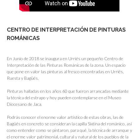
CENTRO DE INTERPRETACIÓN DE PINTURAS
ROMÁNICAS
En Junio de 2018 se inaugura en Urriés un pequeño Centro de
Interpretación de las Pinturas Románicas de la zona. Un espacio
que pone en valor las pinturas al fresco encontradas en Urriés,
Ruesta y Bagüés.
Pinturas halladas en los años 60 que fueron arrancadas mediante
la técnica del estrapo y hoy pueden contemplarse en el Museo
Diocesano de Jaca.
Podrás conocer el enorme valor artístico de estas obras, las de
Bagüés en concreto se consideran la capilla Sixtina del románico, así
como entender como se pintaron, para qué, la técnica de arranque y
el enorme valor patrimonial, cultural y natural de los pueblos de la