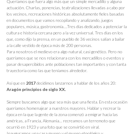
Queríamos que fuera algo más que un simple mercadillo y alguna
actuación. Charlas, ponencias, teatralizaciones llevadas a cabo por
los vecinos, recreaciones históricas absolutamente fieles basadas
en documentos que vamos recopilando y analizando, juegos
populares, música, gastronomía….Tres días dedicados a potenciar la
cultura e historia cercana pero a la vez universal. Tres días en los
que, como dijo la prensa, en un pueblo de 36 vecinos salían a bailar
a la calle vestido de época más de 200 personas.
Para nosotros el medievo era algo natural, casi genético. Pero no
queríamos que se nos relacionara con los mercadillos o eventos y
pasar desapercibidos ante poblaciones tan importantes y con tanta
trayectoria como las que teníamos alrededor.
Así que en
2017
decidimos lanzarnos a hablar de los años 20:
Aragón principios de siglo XX.
Siempre buscamos algo que sea más que una fiesta. En esta ocasión
queríamos homenajear a nuestros mayores. Hablar y recrear la
época en la que la gente de la zona comenzó a emigrar hacia las
américas, a Francia, Alemania… recreamos un terremoto que
ocurrió en 1923 y una foto que se convirtió en viral.
Inauguramos una casa museo y el museo etnológico y