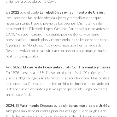
vivíamos provocada por la Covid
En
2022
bajo el título
La rebelión y re-nacimiento de Urriés,
recuperamos las actividades callejeras y teatralizaciones que
necesitan tanto trabajo previo de los vecinos. Disfrutamos del
documental de Elizabeth López Orduna, Parir en el pueblo antes de
1970. Nos acompañaron los municipios de Burgui y Sarnago
presentado sus municipios y recorriendo las calles de ronda con su
Giganta y las Móndidas. Y de nuevo nuestros hermanados de
Bessens volvieron para disfrutar con nosotros de unas jornadas
realmente especiales
Año
2023
,
El cierre de la escuela rural- Contra viento y marea
.
En 1976 la escuela de Urriés se cerró con más de 20 niños y niñas
y se les obligó a ingresar internos en la escuela de Sos. Una política
de concentración escolar que fue un hito realmente importante en
la despoblación de tantos pueblos pero que desde luego no marca
un punto y final.
2024
,
El Patrimonio Deseado, las pinturas murales de Urriés
.
Año para hablar de nuestras pinturas del siglo XIV de la iglesia de
San Esteban y de su arranque. Ese expolio de patrimonio que nos