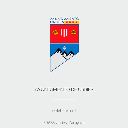
AYUNTAMIENTO DE URRIÉS
c/ del Horno 1
50685 Urriés, Zaragoza