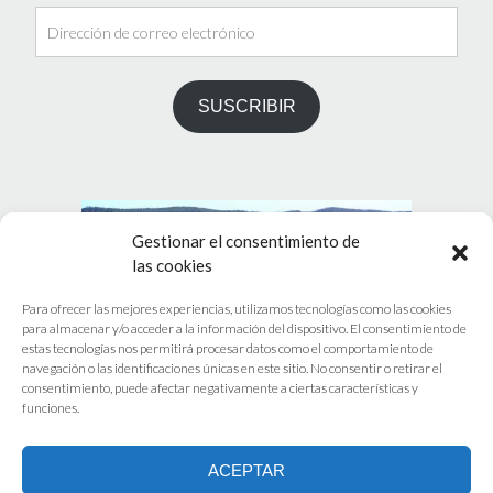
Dirección
de
correo
electrónico
SUSCRIBIR
Gestionar el consentimiento de
las cookies
Para ofrecer las mejores experiencias, utilizamos tecnologías como las cookies
para almacenar y/o acceder a la información del dispositivo. El consentimiento de
estas tecnologías nos permitirá procesar datos como el comportamiento de
navegación o las identificaciones únicas en este sitio. No consentir o retirar el
PRÓXIMO EVENTOS
consentimiento, puede afectar negativamente a ciertas características y
funciones.
No hay eventos programados.
ACEPTAR