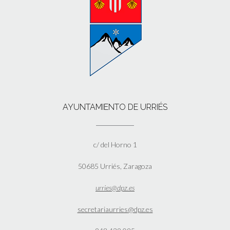
AYUNTAMIENTO DE URRIÉS
c/ del Horno 1
50685 Urriés, Zaragoza
urries@dpz.es
secretariaurries@dpz.es