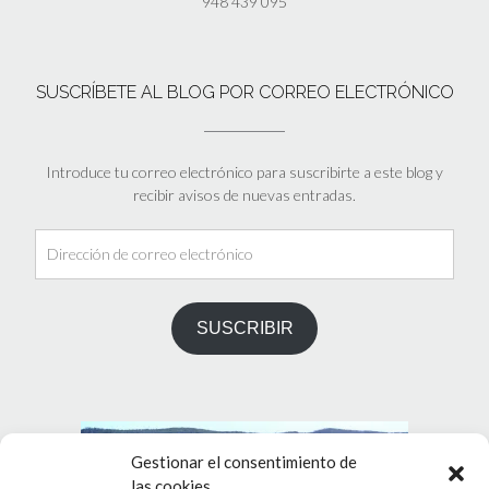
948 439 095
SUSCRÍBETE AL BLOG POR CORREO ELECTRÓNICO
Introduce tu correo electrónico para suscribirte a este blog y
recibir avisos de nuevas entradas.
Dirección
de
correo
electrónico
SUSCRIBIR
Gestionar el consentimiento de
las cookies