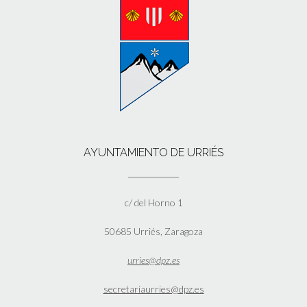
AYUNTAMIENTO DE URRIÉS
c/ del Horno 1
50685 Urriés, Zaragoza
urries@dpz.es
secretariaurries@dpz.es