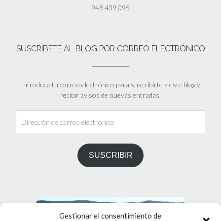
948 439 095
SUSCRÍBETE AL BLOG POR CORREO ELECTRÓNICO
Introduce tu correo electrónico para suscribirte a este blog y
recibir avisos de nuevas entradas.
Dirección
de
correo
electrónico
SUSCRIBIR
Gestionar el consentimiento de