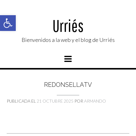
Saltar
al
Abrir barra de herramientas
contenido
Urriés
Bienvenidos a la web y el blog de Urriés
REDONSELLATV
PUBLICADA EL
21 OCTUBRE 2025
POR
ARMANDO