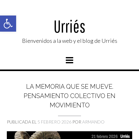
Saltar
al
Abrir barra de herramientas
contenido
Urriés
Bienvenidos a la web y el blog de Urriés
LA MEMORIA QUE SE MUEVE.
PENSAMIENTO COLECTIVO EN
MOVIMIENTO
PUBLICADA EL
5 FEBRERO 2026
POR
ARMANDO