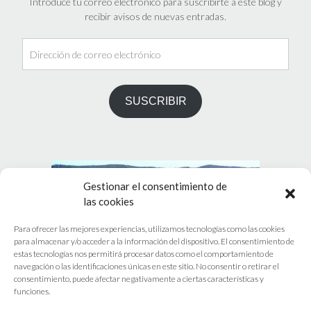
Introduce tu correo electrónico para suscribirte a este blog y
recibir avisos de nuevas entradas.
Dirección
de
correo
electrónico
SUSCRIBIR
Gestionar el consentimiento de
las cookies
Para ofrecer las mejores experiencias, utilizamos tecnologías como las cookies
para almacenar y/o acceder a la información del dispositivo. El consentimiento de
estas tecnologías nos permitirá procesar datos como el comportamiento de
navegación o las identificaciones únicas en este sitio. No consentir o retirar el
PRÓXIMO EVENTOS
consentimiento, puede afectar negativamente a ciertas características y
funciones.
No hay eventos programados.