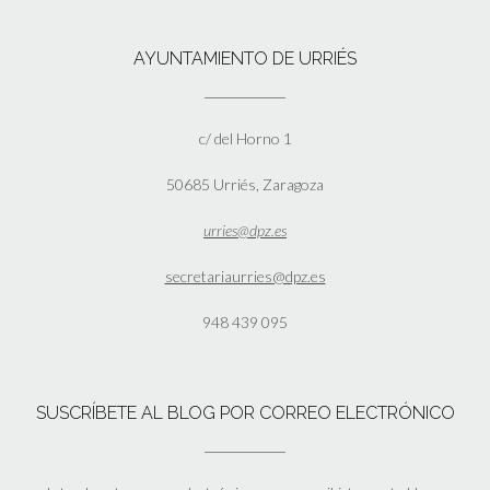
AYUNTAMIENTO DE URRIÉS
c/ del Horno 1
50685 Urriés, Zaragoza
urries@dpz.es
secretariaurries@dpz.es
948 439 095
SUSCRÍBETE AL BLOG POR CORREO ELECTRÓNICO