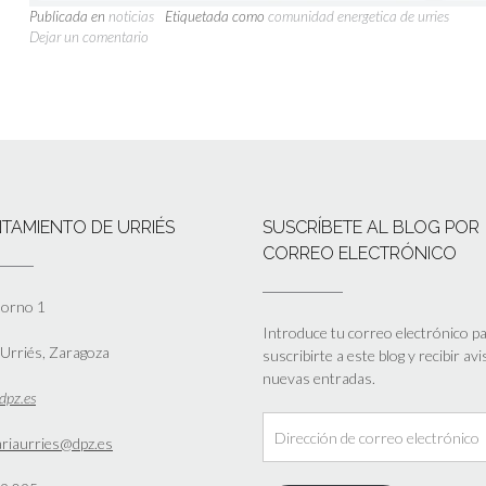
Publicada en
noticias
Etiquetada como
comunidad energetica de urries
Dejar un comentario
TAMIENTO DE URRIÉS
SUSCRÍBETE AL BLOG POR
CORREO ELECTRÓNICO
Horno 1
Introduce tu correo electrónico p
Urriés, Zaragoza
suscribirte a este blog y recibir av
nuevas entradas.
dpz.es
Dirección
ariaurries@dpz.es
de
correo