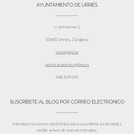
AYUNTAMIENTO DE URRIÉS
c/ del Horno 1
50685 Urriés, Zaragoza
urries@dpz.es
secretariaurries@dpz.es
948 439 095
SUSCRÍBETE AL BLOG POR CORREO ELECTRÓNICO
Introduce tu correo electrónico para suscribirte a este blog y
recibir avisos de nuevas entradas.