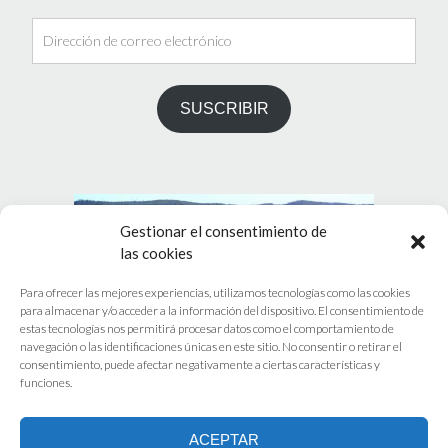
Dirección
de
correo
electrónico
SUSCRIBIR
Gestionar el consentimiento de
las cookies
Para ofrecer las mejores experiencias, utilizamos tecnologías como las cookies
para almacenar y/o acceder a la información del dispositivo. El consentimiento de
estas tecnologías nos permitirá procesar datos como el comportamiento de
PRÓXIMO EVENTOS
navegación o las identificaciones únicas en este sitio. No consentir o retirar el
consentimiento, puede afectar negativamente a ciertas características y
funciones.
No hay eventos programados.
ACEPTAR