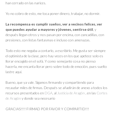
han cerrado en las narices.
Yo no cobro de esto, me toca poner dinero, trabajar, no dormir.
La recompensa es cumplir sueños, ver a vecinos felices, ver
que puedes ayudar a mayores y jóvenes, sentirse útil
, y
después llegan otros y nos pasan por encima, con zancadillas, con
presiones, con listas fantasmas e incluso con amenazas.
Todo esto me negaba a contarlo, a escribirlo. Me gusta ser siempre
el optimista de la clase, pero hay veces en los que apetece solo es
llorar encogido en el sofá. Y como semejante cosa no pienso
hacerla, me encanta llorar pero sobre todo de emoción, pues suelto
lastre aquí.
Bueno, que ya vale. Sigamos firmando y compartiendo para
recaudar miles de firmas. Después se añadirán de anexo a todos los
recursos presentados en
DGA
, al
Justicia de Aragón
, en las
Cortes
de Aragón
y donde sea necesario
GRACIAS!!!! FIRMAD POR FAVOR Y COMPARTID!!!