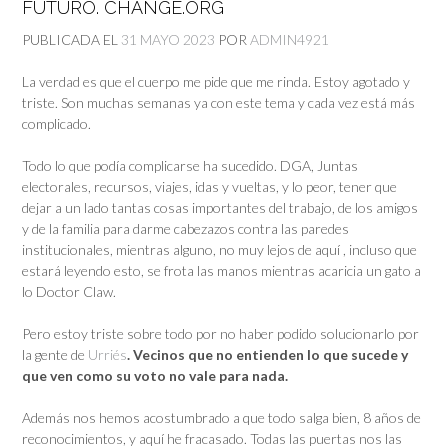
FUTURO. CHANGE.ORG
PUBLICADA EL
31 MAYO 2023
POR
ADMIN4921
La verdad es que el cuerpo me pide que me rinda. Estoy agotado y
triste. Son muchas semanas ya con este tema y cada vez está más
complicado.
Todo lo que podía complicarse ha sucedido. DGA, Juntas
electorales, recursos, viajes, idas y vueltas, y lo peor, tener que
dejar a un lado tantas cosas importantes del trabajo, de los amigos
y de la familia para darme cabezazos contra las paredes
institucionales, mientras alguno, no muy lejos de aquí , incluso que
estará leyendo esto, se frota las manos mientras acaricia un gato a
lo Doctor Claw.
Pero estoy triste sobre todo por no haber podido solucionarlo por
la gente de
Urriés
. Vecinos que no entienden lo que sucede y
que ven como su voto no vale para nada.
Además nos hemos acostumbrado a que todo salga bien, 8 años de
reconocimientos, y aquí he fracasado. Todas las puertas nos las