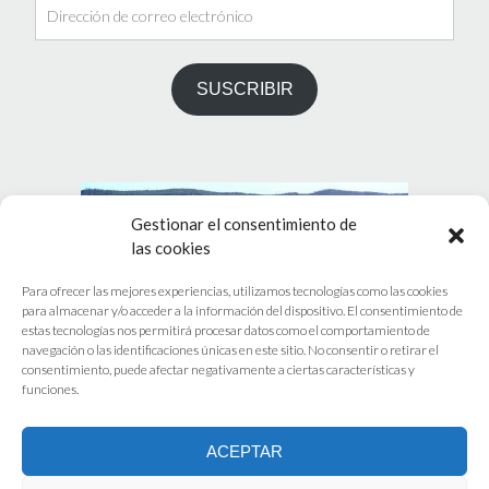
Dirección
de
correo
electrónico
SUSCRIBIR
Gestionar el consentimiento de
las cookies
Para ofrecer las mejores experiencias, utilizamos tecnologías como las cookies
para almacenar y/o acceder a la información del dispositivo. El consentimiento de
estas tecnologías nos permitirá procesar datos como el comportamiento de
PRÓXIMO EVENTOS
navegación o las identificaciones únicas en este sitio. No consentir o retirar el
consentimiento, puede afectar negativamente a ciertas características y
funciones.
No hay eventos programados.
ACEPTAR