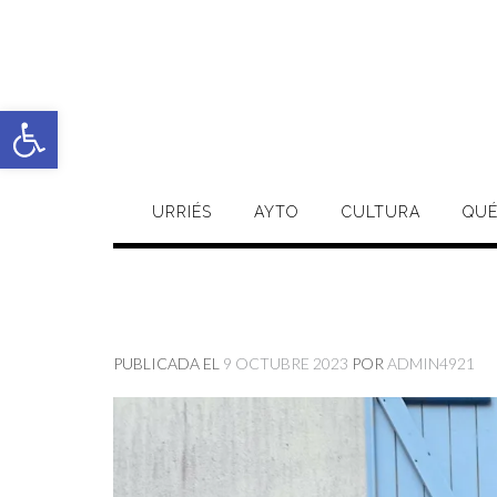
Saltar
al
contenido
Abrir barra de herramientas
URRIÉS
AYTO
CULTURA
QUÉ
PUBLICADA EL
9 OCTUBRE 2023
POR
ADMIN4921