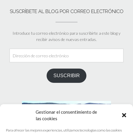
SUSCRÍBETE AL BLOG POR CORREO ELECTRÓNICO
Introduce tu correo electrónico para suscribirte a este blog y
recibir avisos de nuevas entradas.
Dirección
de
correo
electrónico
SUSCRIBIR
Gestionar el consentimiento de
las cookies
Para ofrecer las mejores experiencias, utilizamos tecnologías como las cookies