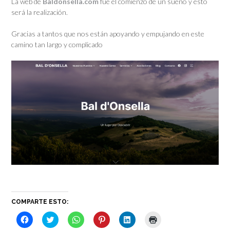
La web de
Baldonsella.com
fue el comienzo de un sueño y esto
será la realización.
Gracias a tantos que nos están apoyando y empujando en este
camino tan largo y complicado
COMPARTE ESTO:
H
H
H
H
H
H
a
a
a
a
a
a