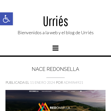
Saltar
al
Abrir barra de herramientas
contenido
Urriés
Bienvenidos a la web y el blog de Urriés
NACE REDONSELLA
PUBLICADA EL
11 ENERO 2024
POR
ADMIN4921