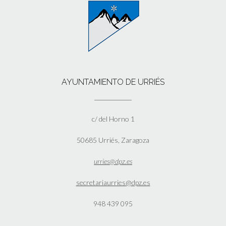
AYUNTAMIENTO DE URRIÉS
c/ del Horno 1
50685 Urriés, Zaragoza
urries@dpz.es
secretariaurries@dpz.es
948 439 095