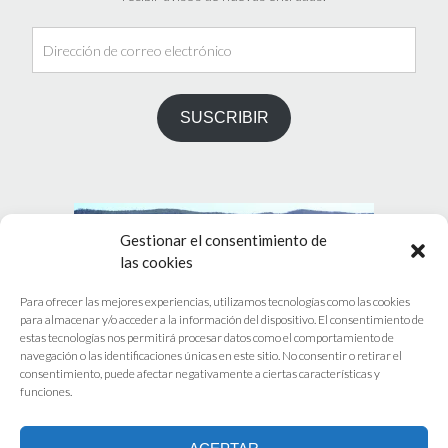
Dirección
de
correo
electrónico
SUSCRIBIR
Gestionar el consentimiento de
las cookies
Para ofrecer las mejores experiencias, utilizamos tecnologías como las cookies
para almacenar y/o acceder a la información del dispositivo. El consentimiento de
estas tecnologías nos permitirá procesar datos como el comportamiento de
navegación o las identificaciones únicas en este sitio. No consentir o retirar el
PRÓXIMO EVENTOS
consentimiento, puede afectar negativamente a ciertas características y
funciones.
No hay eventos programados.