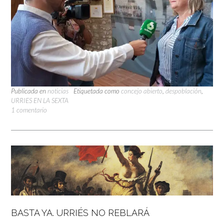
Publicada en
noticias
Etiquetada como
concejo abierto
,
despoblación
,
URRIES EN LA SEXTA
1 comentario
BASTA YA. URRIÉS NO REBLARÁ