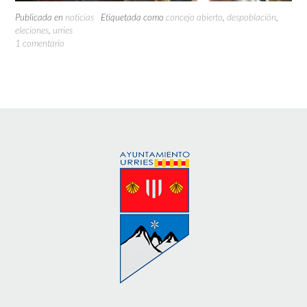
Publicada en
noticias
Etiquetada como
concejo abierto
,
despoblación
,
eleciones
,
urries
1 comentario