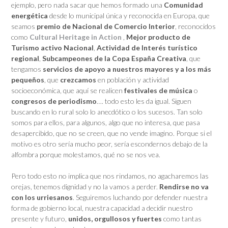
ejemplo, pero nada sacar que hemos formado una
Comunidad
energética
desde lo municipal única y reconocida en Europa, que
seamos
premio de Nacional de Comercio Interior
, reconocidos
como
Cultural Heritage in Action
,
Mejor producto de
Turismo activo Nacional
,
Actividad de Interés turístico
regional
,
Subcampeones de la Copa España Creativa
, que
tengamos
servicios de apoyo a nuestros mayores y a los más
pequeños
, que
crezcamos
en población y actividad
socioeconómica, que aquí se realicen
festivales de música
o
congresos de periodismo
…. todo esto les da igual. Siguen
buscando en lo rural solo lo anecdótico o los sucesos. Tan solo
somos para ellos, para algunos, algo que no interesa, que pasa
desapercibido, que no se creen, que no vende imagino. Porque si el
motivo es otro sería mucho peor, sería escondernos debajo de la
alfombra porque molestamos, qué no se nos vea.
Pero todo esto no implica que nos rindamos, no agacharemos las
orejas, tenemos dignidad y no la vamos a perder.
Rendirse no va
con los urriesanos
. Seguiremos luchando por defender nuestra
forma de gobierno local, nuestra capacidad a decidir nuestro
presente y futuro,
unidos, orgullosos y fuertes
como tantas