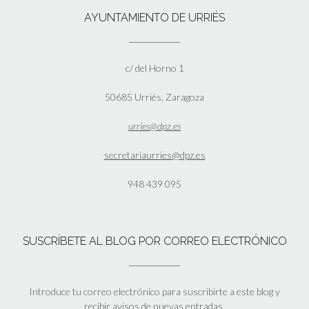
AYUNTAMIENTO DE URRIÉS
c/ del Horno 1
50685 Urriés, Zaragoza
urries@dpz.es
secretariaurries@dpz.es
948 439 095
SUSCRÍBETE AL BLOG POR CORREO ELECTRÓNICO
Introduce tu correo electrónico para suscribirte a este blog y
recibir avisos de nuevas entradas.