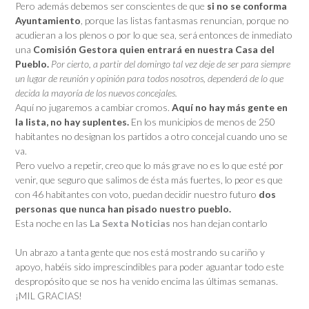
Pero además debemos ser conscientes de que
si no se conforma
Ayuntamiento
, porque las listas fantasmas renuncian, porque no
acudieran a los plenos o por lo que sea, será entonces de inmediato
una
Comisión Gestora quien entrará en nuestra Casa del
Pueblo.
Por cierto, a partir del domingo tal vez deje de ser para siempre
un lugar de reunión y opinión para todos nosotros, dependerá de lo que
decida la mayoría de los nuevos concejales.
Aquí no jugaremos a cambiar cromos.
Aquí no hay más gente en
la lista, no hay suplentes.
En los municipios de menos de 250
habitantes no designan los partidos a otro concejal cuando uno se
va.
Pero vuelvo a repetir, creo que lo más grave no es lo que esté por
venir, que seguro que salimos de ésta más fuertes, lo peor es que
con 46 habitantes con voto, puedan decidir nuestro futuro
dos
personas que nunca han pisado nuestro pueblo.
Esta noche en las
La Sexta Noticias
nos han dejan contarlo
Un abrazo a tanta gente que nos está mostrando su cariño y
apoyo, habéis sido imprescindibles para poder aguantar todo este
despropósito que se nos ha venido encima las últimas semanas.
¡MIL GRACIAS!