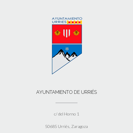
AYUNTAMIENTO DE URRIÉS
c/ del Horno 1
50685 Urriés, Zaragoza