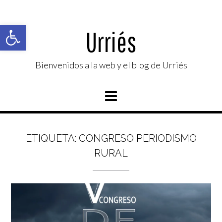
Saltar
al
Abrir barra de herramientas
contenido
Urriés
Bienvenidos a la web y el blog de Urriés
ETIQUETA:
CONGRESO PERIODISMO
RURAL