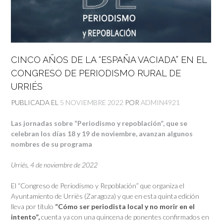
CINCO AÑOS DE LA “ESPAÑA VACIADA” EN EL
CONGRESO DE PERIODISMO RURAL DE
URRIÉS
PUBLICADA EL
5 NOVIEMBRE 2022
POR
ADMIN4921
Las jornadas sobre “Periodismo y repoblación”, que se
celebran los días 18 y 19 de noviembre, avanzan algunos
nombres de su programa
Urriés, 4 de noviembre de 2022
El “Congreso de Periodismo y Repoblación” que organiza el
Ayuntamiento de Urriés (Zaragoza) y que en esta quinta edición
lleva por título
“Cómo ser periodista local y no morir en el
intento”,
cuenta ya con una quincena de ponentes confirmados en