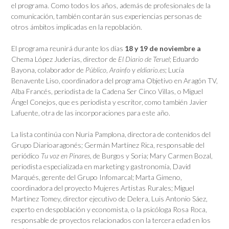
el programa. Como todos los años, además de profesionales de la
comunicación, también contarán sus experiencias personas de
otros ámbitos implicadas en la repoblación.
El programa reunirá durante los días
18 y 19 de noviembre a
Chema López Juderías, director de
El Diario de Teruel
; Eduardo
Bayona, colaborador de
Público
,
Arainfo
y
eldiario.es
; Lucía
Benavente Liso, coordinadora del programa Objetivo en Aragón TV,
Alba Francés, periodista de la Cadena Ser Cinco Villas, o Miguel
Ángel Conejos, que es periodista y escritor, como también Javier
Lafuente, otra de las incorporaciones para este año.
La lista continúa con Nuria Pamplona, directora de contenidos del
Grupo Diarioaragonés; Germán Martínez Rica, responsable del
periódico
Tu voz en Pinares
, de Burgos y Soria; Mary Carmen Bozal,
periodista especializada en marketing y gastronomía, David
Marqués, gerente del Grupo Infomarcal; Marta Gimeno,
coordinadora del proyecto Mujeres Artistas Rurales; Miguel
Martínez Tomey, director ejecutivo de Delera, Luis Antonio Sáez,
experto en despoblación y economista, o la psicóloga Rosa Roca,
responsable de proyectos relacionados con la tercera edad en los