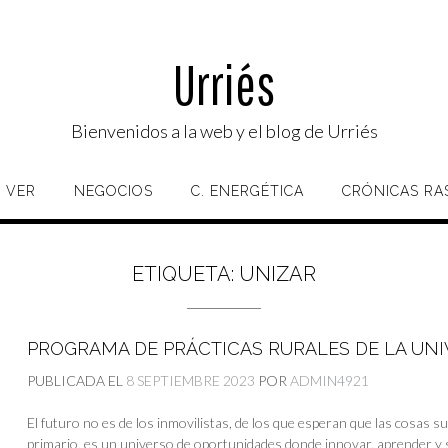
Urriés
Bienvenidos a la web y el blog de Urriés
 VER
NEGOCIOS
C. ENERGÉTICA
CRÓNICAS RA
ETIQUETA:
UNIZAR
PROGRAMA DE PRÁCTICAS RURALES DE LA UNI
PUBLICADA EL
8 SEPTIEMBRE 2023
POR
ADMIN4921
El futuro no es de los inmovilistas, de los que esperan que las cosas s
primario, es un universo de oportunidades donde innovar, aprender y 