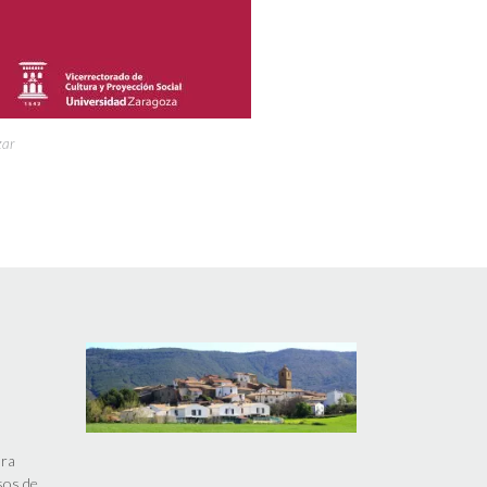
zar
ara
isos de