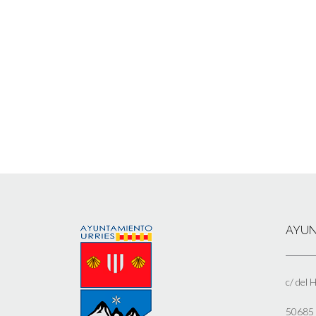
AYUN
c/ del 
50685 