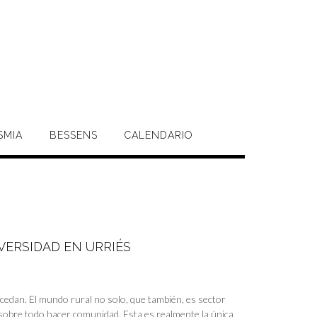
SMIA
BESSENS
CALENDARIO
VERSIDAD EN URRIÉS
ucedan. El mundo rural no solo, que también, es sector
sobre todo hacer comunidad. Esta es realmente la única