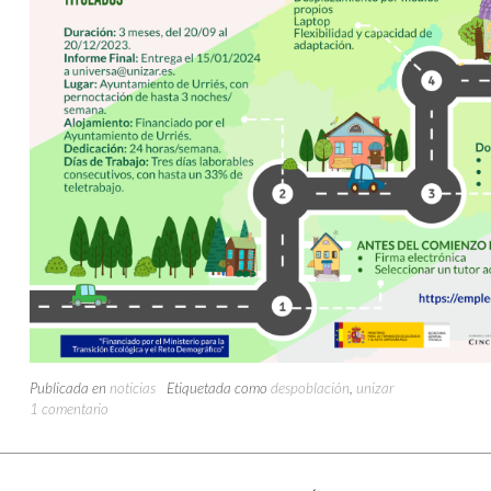
Publicada en
noticias
Etiquetada como
despoblación
,
unizar
1 comentario