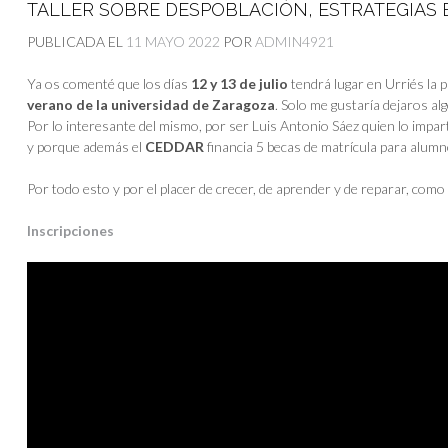
TALLER SOBRE DESPOBLACIÓN, ESTRATEGIAS E
PUBLICADA EL
11 MAYO 2022
POR
ADMIN4921
Ya os comenté que los días
12 y 13 de julio
tendrá lugar en Urriés la 
verano de la universidad de Zaragoza
. Solo me gustaría dejaros al
Por lo interesante del mismo, por ser Luis Antonio Sáez quien lo impar
y porque además el
CEDDAR
financia 5 becas de matrícula para alumn
Por todo esto y por el placer de crecer, de aprender y de reparar, como 
Inscripciones