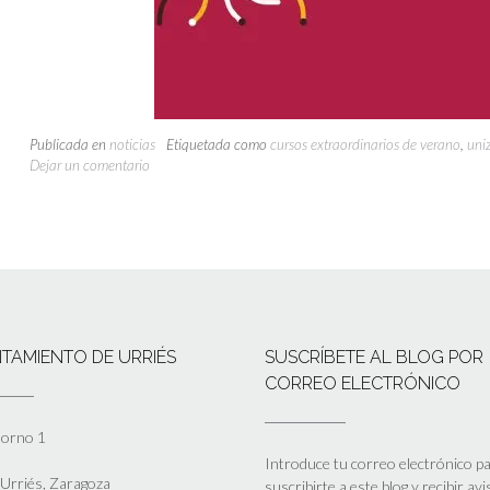
Publicada en
noticias
Etiquetada como
cursos extraordinarios de verano
,
uni
Dejar un comentario
TAMIENTO DE URRIÉS
SUSCRÍBETE AL BLOG POR
CORREO ELECTRÓNICO
Horno 1
Introduce tu correo electrónico p
Urriés, Zaragoza
suscribirte a este blog y recibir av