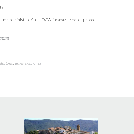
ta
e a una administración, la DGA, incapaz de haber parado
-2023
electoral
,
urries elecciones