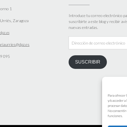
Horno 1
Introduce tu correo electrónico p
Urriés, Zaragoza
suscribirte a este blog y recibir av
nuevas entradas.
dpz.es
Dirección
ariaurries@dpz.es
de
correo
9 095
electrónico
SUSCRIBIR
Para ofrecer 
y/o acceder a
procesar dato
No consentir 
funciones.