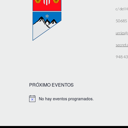
c/ del 
50685 
urries@
secret
948 43
PRÓXIMO EVENTOS
No hay eventos programados.