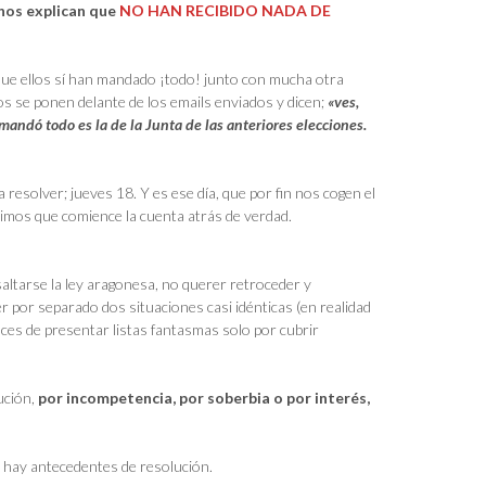
, nos explican que
NO HAN RECIBIDO NADA DE
que ellos sí han mandado ¡todo! junto con mucha otra
 se ponen delante de los emails enviados y dicen;
«ves,
 mandó todo es la de la Junta de las anteriores elecciones.
 resolver; jueves 18. Y es ese día, que por fin nos cogen el
imos que comience la cuenta atrás de verdad.
saltarse la ley aragonesa, no querer retroceder y
 por separado dos situaciones casi idénticas (en realidad
aces de presentar listas fantasmas solo por cubrir
ución,
por incompetencia, por soberbia o por interés,
 hay antecedentes de resolución.