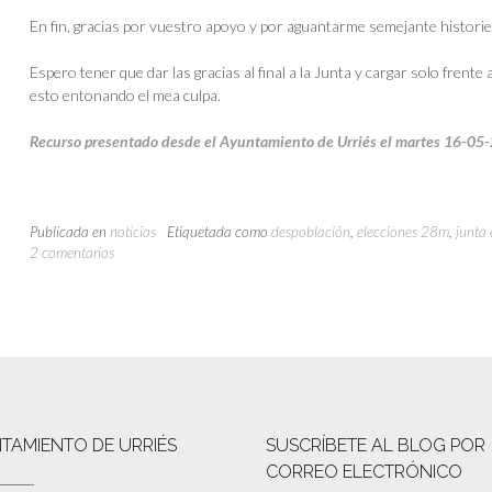
En fin, gracias por vuestro apoyo y por aguantarme semejante historie
Espero tener que dar las gracias al final a la Junta y cargar solo frent
esto entonando el mea culpa.
Recurso presentado desde el Ayuntamiento de Urriés el martes 16-05
Publicada en
noticias
Etiquetada como
despoblación
,
elecciones 28m
,
junta 
2 comentarios
TAMIENTO DE URRIÉS
SUSCRÍBETE AL BLOG POR
CORREO ELECTRÓNICO