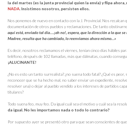
la del martes (es la junta provincial quien la envía) y flipa ahora
NADA
. Insistimos nosotros, persisten ellos.
Nos ponemos de nuevo en contacto con la J. Provincial. Nos recalcan 
documentación de otros pueblos y reclamaciones. De tanto obstinarnos
aquí está, enviado tal día….¡ah no!, espera, que la dirección a la que se
Madree, resulta que ha cambiado, lo reenviamos ahora mismo…»
Es decir, nosotros reclamamos el viernes, tenían cinco días hábiles para
teléfono, después de 102 llamadas, más que dálmatas, cuando consegu
¡ALUCINANTE!
¿No es esto un tanto surrealista? ¿no suena todo fatal? ¿Qué es peor, 
reconocer que se ha hecho mal, no saber enviar un expediente, resolver
resolver una) o dejar al pueblo vendido a los intereses de partidos cap
titulares?
Todo suena feo, muy feo. Da igual cuál sea el motivo y cuál sea la resol
da igual. No les importamos nada o todo lo contrario?
Por supuesto ayer se presentó otro para que sean conscientes de que