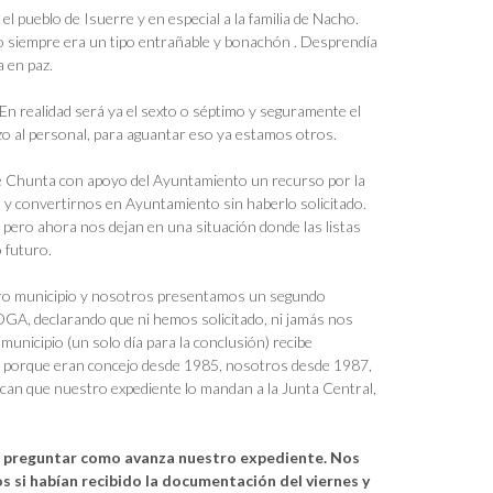
 pueblo de Isuerre y en especial a la familia de Nacho.
ro siempre era un tipo entrañable y bonachón . Desprendía
a en paz.
 En realidad será ya el sexto o séptimo y seguramente el
zo al personal, para aguantar eso ya estamos otros.
e Chunta con apoyo del Ayuntamiento un recurso por la
 y convertirnos en Ayuntamiento sin haberlo solicitado.
pero ahora nos dejan en una situación donde las listas
 futuro.
s otro municipio y nosotros presentamos un segundo
GA, declarando que ni hemos solicitado, ni jamás nos
unicipio (un solo día para la conclusión) recibe
cil porque eran concejo desde 1985, nosotros desde 1987,
lican que nuestro expediente lo mandan a la Junta Central,
ara preguntar como avanza nuestro expediente. Nos
si habían recibido la documentación del viernes y