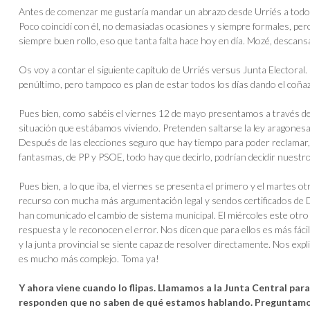
Antes de comenzar me gustaría mandar un abrazo desde Urriés a todo el
Poco coincidí con él, no demasiadas ocasiones y siempre formales, pe
siempre buen rollo, eso que tanta falta hace hoy en día. Mozé, descans
Os voy a contar el siguiente capítulo de Urriés versus Junta Electoral.
penúltimo, pero tampoco es plan de estar todos los días dando el coña
Pues bien, como sabéis el viernes 12 de mayo presentamos a través d
situación que estábamos viviendo. Pretenden saltarse la ley aragonesa
Después de las elecciones seguro que hay tiempo para poder reclamar, 
fantasmas, de PP y PSOE, todo hay que decirlo, podrían decidir nuestro
Pues bien, a lo que iba, el viernes se presenta el primero y el marte
recurso con mucha más argumentación legal y sendos certificados de D
han comunicado el cambio de sistema municipal. El miércoles este otro m
respuesta y le reconocen el error. Nos dicen que para ellos es más fá
y la junta provincial se siente capaz de resolver directamente. Nos exp
es mucho más complejo. Toma ya!
Y ahora viene cuando lo flipas. Llamamos a la Junta Central p
responden que no saben de qué estamos hablando. Preguntamos 