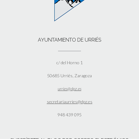
AYUNTAMIENTO DE URRIÉS
c/ del Horno 1
50685 Urriés, Zaragoza
urries@dpz.es
secretariaurries@dpz.es
948 439 095