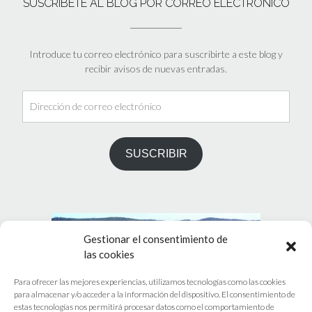
SUSCRÍBETE AL BLOG POR CORREO ELECTRÓNICO
Introduce tu correo electrónico para suscribirte a este blog y
recibir avisos de nuevas entradas.
Dirección
de
correo
electrónico
SUSCRIBIR
Gestionar el consentimiento de
las cookies
Para ofrecer las mejores experiencias, utilizamos tecnologías como las cookies
para almacenar y/o acceder a la información del dispositivo. El consentimiento de
estas tecnologías nos permitirá procesar datos como el comportamiento de