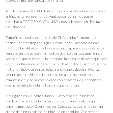
quiere. Es más me consta que será así.
Aquí NO somos 100.000 habitantes y los partidos tienen licencia y
crédito para representarlos. Aquí somos 50, se nos puede
escuchar a TODOS Y CADA UNO y nos dejaremos oir. Por favor,
escuchadnos
También os puedo decir que desde CHA en ningún momento ha
habido una estrategia de siglas. Desde Isabel Lasobras hasta el
último de los afiliados nos hemos sentido apoyados y nunca se ha
pensado en que es mejor para el partido, solo en que quieren los
vecinos. El que quiera que lo entienda. También he de decir, que pese
a ser los últimos en rechazar el acta, desde el PSOE siempre se nos
ha transmitido que se nos echará una mano y desde el PP…….sí,
renunciaron rápido al acta, pero la única que ha mostrado
comprensión y se ha comunicado con nosotros, es la candidata
que ha sustituido a última hora a la que renunció.
Y si alguien con 30 votos unos y 1 voto otros, aun no le ha
quedado claro que es lo que pide Urriés, seguramente es que le
importa muy poco. Queremos ser Concejo. No queremos ser un
cromo de ningún partido, de ninguno en absoluto. Queremos