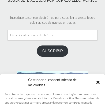
SUSCRÍBETE AL BLOG POR CORREO ELECTRÓNICO
Introduce tu correo electrónico para suscribirte a este blog y
recibir avisos de nuevas entradas.
Dirección
de
correo
electrónico
SUSCRIBIR
Gestionar el consentimiento de
las cookies
Para ofrecer las mejores experiencias, utilizamos tecnologías como las cookies
para almacenar y/o acceder a la información del dispositivo. El consentimiento de
estas tecnologías nos permitirá procesar datos como el comportamiento de