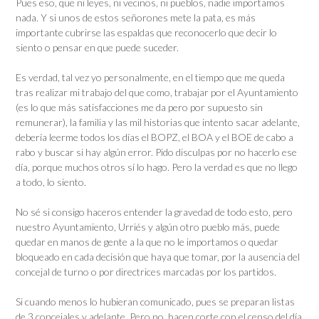
Pues eso, que ni leyes, ni vecinos, ni pueblos, nadie importamos
nada. Y si unos de estos señorones mete la pata, es más
importante cubrirse las espaldas que reconocerlo que decir lo
siento o pensar en que puede suceder.
Es verdad, tal vez yo personalmente, en el tiempo que me queda
tras realizar mi trabajo del que como, trabajar por el Ayuntamiento
(es lo que más satisfacciones me da pero por supuesto sin
remunerar), la familia y las mil historias que intento sacar adelante,
debería leerme todos los días el BOPZ, el BOA y el BOE de cabo a
rabo y buscar si hay algún error. Pido disculpas por no hacerlo ese
día, porque muchos otros sí lo hago. Pero la verdad es que no llego
a todo, lo siento.
No sé si consigo haceros entender la gravedad de todo esto, pero
nuestro Ayuntamiento, Urriés y algún otro pueblo más, puede
quedar en manos de gente a la que no le importamos o quedar
bloqueado en cada decisión que haya que tomar, por la ausencia del
concejal de turno o por directrices marcadas por los partidos.
Si cuando menos lo hubieran comunicado, pues se preparan listas
de 3 concejales y adelante. Pero no, hacen corte con el censo del día