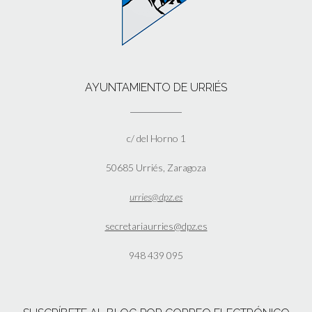
AYUNTAMIENTO DE URRIÉS
c/ del Horno 1
50685 Urriés, Zaragoza
urries@dpz.es
secretariaurries@dpz.es
948 439 095