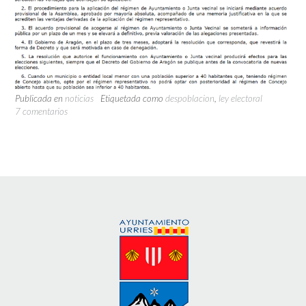
Publicada en
noticias
Etiquetada como
despoblacion
,
ley electoral
7 comentarios