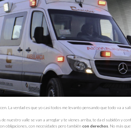
cen. La verdad es que yo casi todos me levanto pensando que todo va a salir
s de nuestro valle se van a arreglar y te vienes arriba, te da el subidón y co
 con obligaciones, con necesidades pero también
con derechos
. No más que