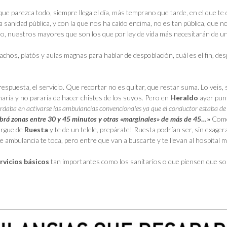
ue parezca todo, siempre llega el día, más temprano que tarde, en el que te 
a sanidad pública, y con la que nos ha caído encima, no es tan pública, que
do, nuestros mayores que son los que por ley de vida más necesitarán de un
chos, platós y aulas magnas para hablar de despoblación, cuál es el fin, 
espuesta, el servicio. Que recortar no es quitar, que restar suma. Lo veis
aría y no pararía de hacer chistes de los suyos. Pero en
Heraldo
ayer punt
tardaba en activarse las ambulancias convencionales ya que el conductor estaba de
brá zonas entre 30 y 45 minutos y otras «marginales» de más de 45
…»
Como 
bergue de
Ruesta
y te de un telele, prepárate! Ruesta podrían ser, sin exage
que ambulancia te toca, pero entre que van a buscarte y te llevan al hospital 
rvicios básicos
tan importantes como los sanitarios o que piensen que so