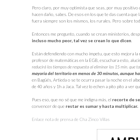
Pero claro, por muy optimista que seas, por muy positivo q
hacen daño, sabes. De esos en los que te das cuenta que l
fuera siempre son los mismos, los rurales. Pero sobre to
Entonces me pregunto, cuando se crean ministerios, despa
incluso mucho peor, tal vez se crean lo que dicen
.
Están defendiendo con mucho ímpetu, que esto mejora la r
profesor de matemáticas en la EGB, escuchara esto, alucin
reducirá los tiempos de respuesta al eliminar los 15 min. que 
mayoría del territorio en menos de 30 minutos, aunque ha
en Bagüés, Artieda o se te ocurra pasar la noche en el al
de 40 años y 1h a Jaca. Tal vez lo echen a pito pito a ver 
Pues eso, que no sé que me indigna más, el
recorte de se
convencer de que
restar es sumar y hasta multiplicar.
Enlace nota de prensa de Cha Zinco Villas