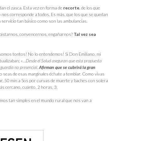
dan el zasca. Esta vez en forma de
recorte
, de los que
 no nos corresponde a todos. Es más, que los que se quedan
 servicio tan básico como son las ambulancias.
despistarnos, convencernos, engañarnos?
Tal vez sea
, somos tontos! No lo entendemos! Si Don Emiliano, mi
ualizaban; «…
Desde el Salud aseguran que esta propuesta
 guardia no presencial.
Afirman que se cubrirá la gran
seas de esas marginales échate a temblar. Como vivas
rar, 50 min a Sos por curvas de muerte y baches con solera
más cercano, cuánto, 2 horas, 3.
mos tan simples en el mundo rural que nos van a