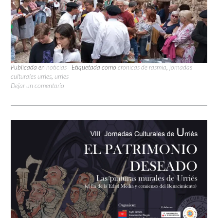
Publicada en
noticias
Etiquetada como
cronicas de rasmia
,
jornadas
culturales urries
,
urries
Dejar un comentario