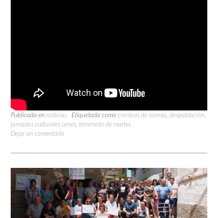
Publicada en
noticias
Etiquetada como
cronicas de rasmia
,
despoblación
,
jornadas culturales urries
,
terremoto de martes
Dejar un comentario