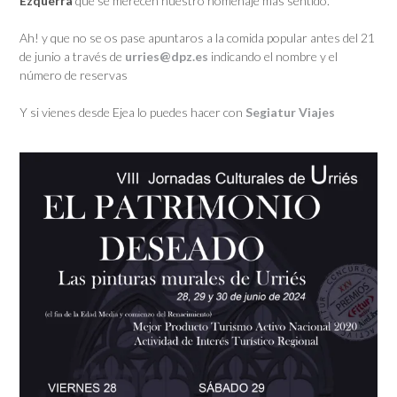
Ezquerra
que se merecen nuestro homenaje más sentido.
Ah! y que no se os pase apuntaros a la comida popular antes del 21
de junio a través de
urries@dpz.es
indicando el nombre y el
número de reservas
Y si vienes desde Ejea lo puedes hacer con
Segiatur Viajes