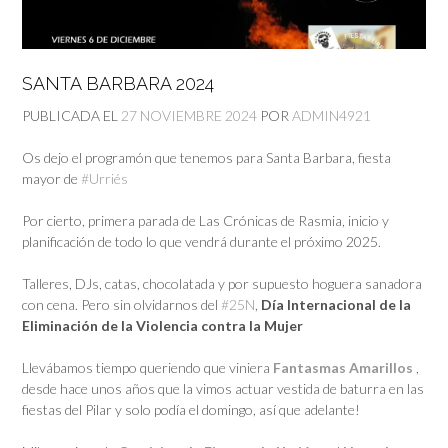
SANTA BARBARA 2024
PUBLICADA EL
27 NOVIEMBRE 2024
POR
ADMIN4921
Os dejo el programón que tenemos para Santa Barbara, fiesta
mayor de
#Urriés
Por cierto, primera parada de Las Crónicas de Rasmia, inicio y
planificación de todo lo que vendrá durante el próximo 2025.
Talleres, DJs, catas, chocolatada y por supuesto hoguera sanadora
con cena. Pero sin olvidarnos del
#25N
,
Día Internacional de la
Eliminación de la Violencia contra la Mujer
Llevábamos tiempo queriendo que viniera
Fantasmas Amarillos
,
desde hace unos años que la vimos actuar vestida de baturra en las
fiestas del Pilar y solo podía el domingo, así que adelante!