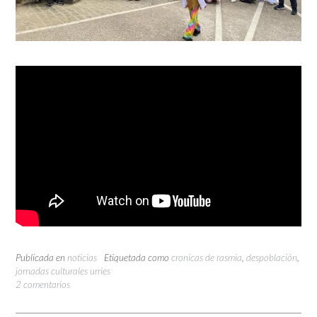
Publicada en
noticias
Etiquetada como
cronicas de rasmia
,
despoblación
,
jornadas culturales urries
2 comentarios