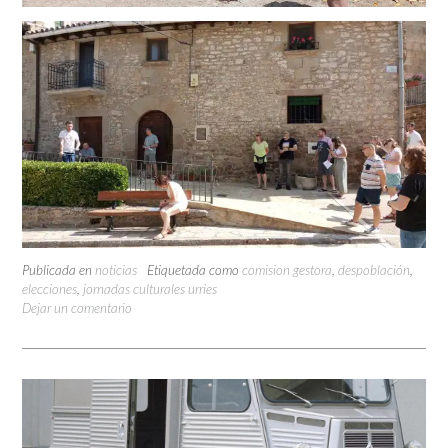
Publicada en
noticias
Etiquetada como
comision gestora
,
despoblación
,
elecciones
,
jornadas culturales urries
Dejar un comentario