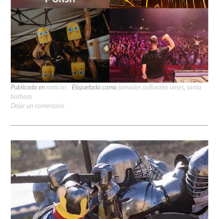
Publicada en
noticias
Etiquetada como
jornadas culturales urries
,
santa
barbara
Dejar un comentario