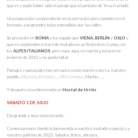
que es y pudo haber sido el pasaje que el pantano de Yesa trasladó.
Una exposición sorprendente en la narración pero también en el
formato, con grandes telas extendidas por las calles.
Se presentó en
ROMA
y ha viajado por
VIENA,
BERLÍN
y
OSLO
y
que en septiembre estará de invitada en un festival en Cuneo, en
los
ALPES ITALIANOS
, pero nace aquí, en nuestra zona en el
invierno de 2022 y no podía faltar.
Paisajes y paisanajes tan cercanos como nuestra sierra, nuestro
pueblo,
#Ruesta
,
#Undués
…
MA Conejos
, Martín, …..
Y después cena bienvenida en
Hostal de Urriés
SÁBADO 1 DE JULIO
Día grande y muy emocionante.
Comenzaremos dando la bienvenida a nuestro invitado especial y a
nuestro padrino de 2023. Saludos, fotos, abrazos