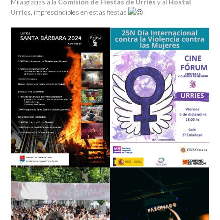
Mila gracias a la
Comision de Fiestas de Urriés
y al
Hostal
Urries
, imprescindibles en estas fiestas