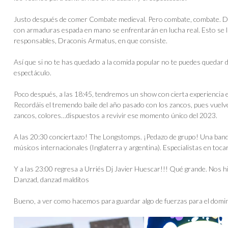
Justo después de comer Combate medieval. Pero combate, combate. De l
con armaduras espada en mano se enfrentarán en lucha real. Esto se 
responsables, Draconis Armatus, en que consiste.
Así que si no te has quedado a la comida popular no te puedes quedar 
espectáculo.
Poco después, a las 18:45, tendremos un show con cierta experiencia 
Recordáis el tremendo baile del año pasado con los zancos, pues vuel
zancos, colores…dispuestos a revivir ese momento único del 2023.
A las 20:30 conciertazo! The Longstomps. ¡Pedazo de grupo! Una band
músicos internacionales (Inglaterra y argentina). Especialistas en tocar
Y a las 23:00 regresa a Urriés Dj Javier Huescar!!! Qué grande. Nos hi
Danzad, danzad malditos
Bueno, a ver como hacemos para guardar algo de fuerzas para el domi