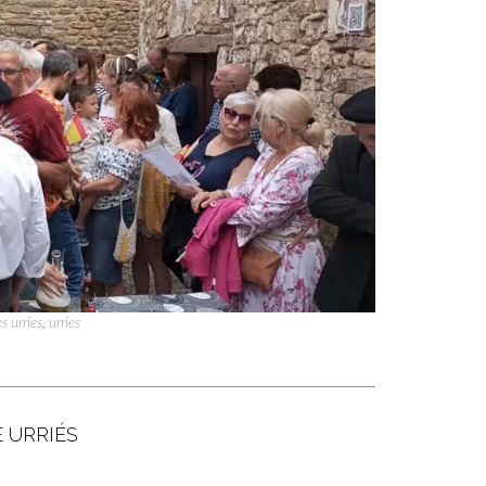
s urries
,
urries
 URRIÉS