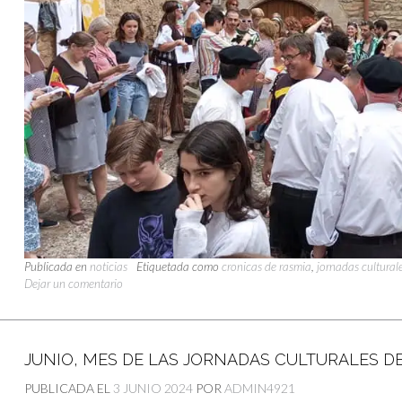
Publicada en
noticias
Etiquetada como
cronicas de rasmia
,
jornadas culturale
Dejar un comentario
JUNIO, MES DE LAS JORNADAS CULTURALES DE
PUBLICADA EL
3 JUNIO 2024
POR
ADMIN4921