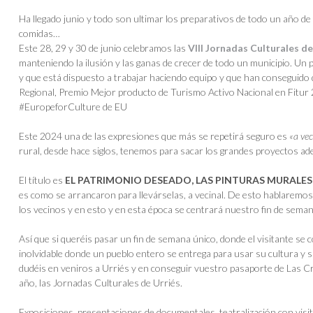
Ha llegado junio y todo son ultimar los preparativos de todo un año de
comidas…
Este 28, 29 y 30 de junio celebramos las
VIII Jornadas Culturales de
manteniendo la ilusión y las ganas de crecer de todo un municipio. Un
y que está dispuesto a trabajar haciendo equipo y que han conseguido q
Regional, Premio Mejor producto de Turismo Activo Nacional en Fitur 
#EuropeforCulture de EU
Este 2024 una de las expresiones que más se repetirá seguro es
«a vec
rural, desde hace siglos, tenemos para sacar los grandes proyectos ade
El título es
EL PATRIMONIO DESEADO, LAS PINTURAS MURALES 
es como se arrancaron para llevárselas, a vecinal. De esto hablaremos e
los vecinos y en esto y en esta época se centrará nuestro fin de seman
Así que si queréis pasar un fin de semana único, donde el visitante se c
inolvidable donde un pueblo entero se entrega para usar su cultura y s
dudéis en veniros a Urriés y en conseguir vuestro pasaporte de Las Cr
año, las Jornadas Culturales de Urriés.
Exposiciones, presentaciones de documentales, teatralización con visit