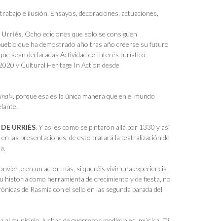
 trabajo e ilusión. Ensayos, decoraciones, actuaciones,
 Urriés
. Ocho ediciones que solo se consiguen
 pueblo que ha demostrado año tras año creerse su futuro
ue sean declaradas Actividad de Interés turístico
2020 y Cultural Heritage In Action desde
inal»
. porque esa es la única manera que en el mundo
lante.
DE URRIÉS
. Y así es como se pintaron allá por 1330 y así
n las presentaciones, de esto tratará la teatralización de
a.
onvierte en un actor más, si queréis vivir una experiencia
u historia como herramienta de crecimiento y de fiesta, no
ónicas de Rasmia con el sello en las segunda parada del
a al municipio, luchas de guerreros medievales, música, Dj,