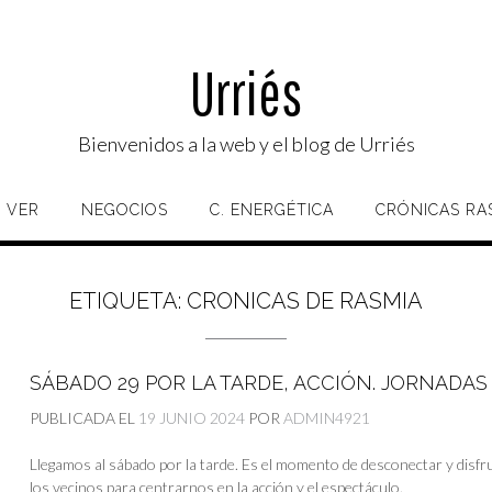
Urriés
Bienvenidos a la web y el blog de Urriés
 VER
NEGOCIOS
C. ENERGÉTICA
CRÓNICAS RA
ETIQUETA:
CRONICAS DE RASMIA
SÁBADO 29 POR LA TARDE, ACCIÓN. JORNADAS
PUBLICADA EL
19 JUNIO 2024
POR
ADMIN4921
Llegamos al sábado por la tarde. Es el momento de desconectar y disfru
los vecinos para centrarnos en la acción y el espectáculo.